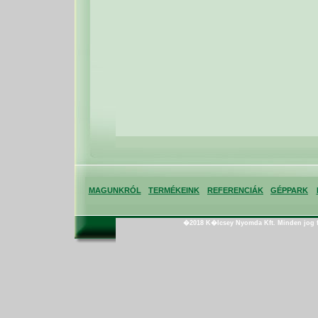
MAGUNKRÓL
TERMÉKEINK
REFERENCIÁK
GÉPPARK
�2018 K�lcsey Nyomda Kft. Minden jog f