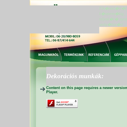
Elk�pzel�st�l
k�szterm�kig,
teljesk�r� nyo
szolg�ltat�s!
Dekorációs munkák:
Content on this page requires a newer versio
Player.